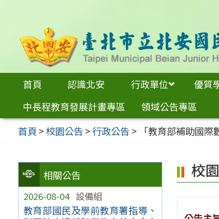
跳
至
主
要
內
首頁
認識北安
行政單位
優質
容
中長程教育發展計畫專區
領域公告專區
區
首頁
>
校園公告
>
行政公告
>
「教育部補助國際
校
相關公告
2026-08-04
設備組
教育部國民及學前教育署指導、
公告主