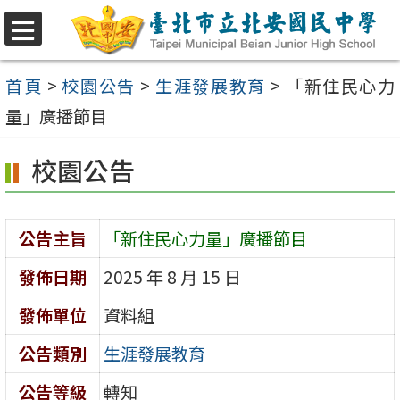
跳
至
選
單
主
首頁
>
校園公告
>
生涯發展教育
>
「新住民心力
要
量」廣播節目
內
校園公告
容
區
公告主旨
「新住民心力量」廣播節目
發佈日期
2025 年 8 月 15 日
發佈單位
資料組
公告類別
生涯發展教育
公告等級
轉知