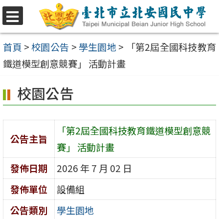
跳
至
選
單
主
首頁
>
校園公告
>
學生園地
>
「第2屆全國科技教育
要
鐵道模型創意競賽」 活動計畫
內
校園公告
容
區
「第2屆全國科技教育鐵道模型創意競
公告主旨
賽」 活動計畫
發佈日期
2026 年 7 月 02 日
發佈單位
設備組
公告類別
學生園地