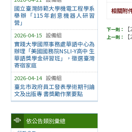
國立臺灣師範大學機電工程學系
相關附
舉辦「115年創意機器人研習
營」
【2
2026-04-15
設備組
【2
實踐大學國際事務處華語中心為
辦理「美國國務院NSLI-Y高中 生
華語獎學金研習班」，徵選臺灣
寄宿家庭
2026-04-14
設備組
臺北市政府員工發表學術期刊論
文及出版專 書獎勵作業要點
依公告類別彙總