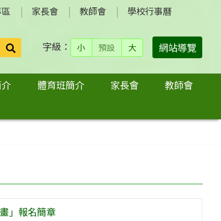
專區
家長會
教師會
學校行事曆
字級：
送出
網站導覽
小
預設
大
搜
尋：
簡介
體育班簡介
家長會
教師會
計畫」報名簡章