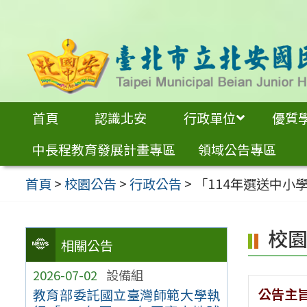
跳
至
主
要
內
首頁
認識北安
行政單位
優質
容
中長程教育發展計畫專區
領域公告專區
區
首頁
>
校園公告
>
行政公告
>
「114年選送中小
校
相關公告
2026-07-02
設備組
公告主
教育部委託國立臺灣師範大學執