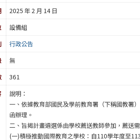
期
2025 年 2 月 14 日
位
設備組
別
行政公告
級
無
數
361
容
說明：
一、依據教育部國民及學前教育署（下稱國教署）114
函辦理。
二、旨揭計畫遴選係由學校薦送教師參加，薦送需
(一)積極推動國際教育之學校：自110學年度至1