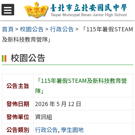
跳
至
選
單
主
首頁
>
校園公告
>
行政公告
>
「115年暑假STEAM
要
及新科技教育營隊」
內
校園公告
容
區
「115年暑假STEAM及新科技教育營
公告主旨
隊」
發佈日期
2026 年 5 月 12 日
發佈單位
資訊組
公告類別
行政公告
,
學生園地