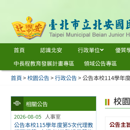
跳
至
主
要
內
首頁
認識北安
行政單位
優質
容
中長程教育發展計畫專區
領域公告專區
區
首頁
>
校園公告
>
行政公告
>
公告本校114學年
校
相關公告
2026-08-05
人事室
公告主
公告本校115學年度第5次代理教