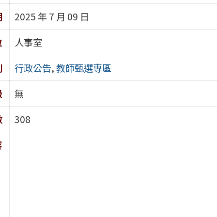
期
2025 年 7 月 09 日
位
人事室
別
行政公告
,
教師甄選專區
級
無
數
308
容