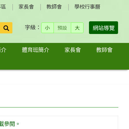
專區
家長會
教師會
學校行事曆
字級：
送出
網站導覽
小
預設
大
搜
尋：
簡介
體育班簡介
家長會
教師會
載參閱。