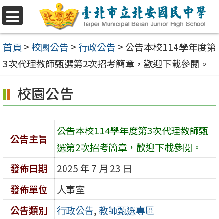
跳
至
選
單
主
首頁
>
校園公告
>
行政公告
>
公告本校114學年度第
要
3次代理教師甄選第2次招考簡章，歡迎下載參閱。
內
校園公告
容
區
公告本校114學年度第3次代理教師甄
公告主旨
選第2次招考簡章，歡迎下載參閱。
發佈日期
2025 年 7 月 23 日
發佈單位
人事室
公告類別
行政公告
,
教師甄選專區