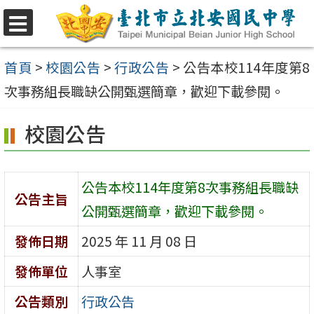
跳
至
選
單
主
首頁
>
校園公告
>
行政公告
>
公告本校114年度第8
要
次事務組長職缺公開甄選簡章，歡迎下載參閱。
內
校園公告
容
區
公告本校114年度第8次事務組長職缺
公告主旨
公開甄選簡章，歡迎下載參閱。
發佈日期
2025 年 11 月 08 日
發佈單位
人事室
公告類別
行政公告