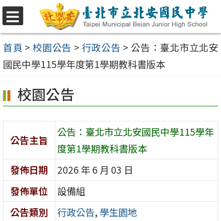
跳
至
選
單
主
首頁
>
校園公告
>
行政公告
>
公告：臺北市立北安
要
國民中學115學年度第1學期教科書版本
內
校園公告
容
區
公告：臺北市立北安國民中學115學年
公告主旨
度第1學期教科書版本
發佈日期
2026 年 6 月 03 日
發佈單位
設備組
公告類別
行政公告
,
學生園地