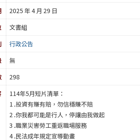
期
2025 年 4 月 29 日
位
文書組
別
行政公告
級
無
數
298
容
114年5月短片清單：
1 .投資有賺有賠，勿信穩賺不賠
2 .你我都可能是行人，停讓由我做起
3 .職業災害勞工重返職場服務
4 .民法成年規定宣導動畫