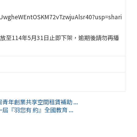
erxUwgheWEntOSKM72vTzwjuAlsr40?usp=shari
至114年5月31日止即下架，逾期後請勿再播
年創業共享空間租賃補助 ...
『羽您有 約』全國教育 ...