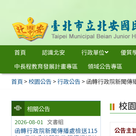
跳
至
主
要
內
首頁
認識北安
行政單位
優質
容
中長程教育發展計畫專區
領域公告專區
區
首頁
>
校園公告
>
行政公告
>
函轉行政院新聞傳播
校
相關公告
2026-08-01
文書組
公告主
函轉行政院新聞傳播處檢送115