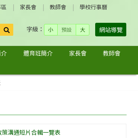
專區
家長會
教師會
學校行事曆
字級：
送出
網站導覽
小
預設
大
搜
尋：
簡介
體育班簡介
家長會
教師會
表
政策溝通短片合輯一覽表