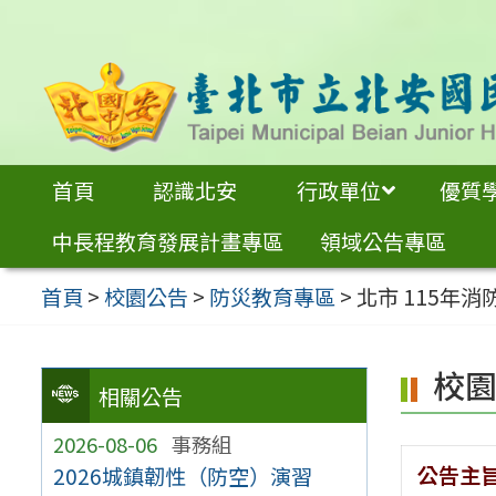
跳
至
主
要
內
首頁
認識北安
行政單位
優質
容
中長程教育發展計畫專區
領域公告專區
區
首頁
>
校園公告
>
防災教育專區
>
北市 115年
校
相關公告
2026-08-06
事務組
公告主
2026城鎮韌性（防空）演習