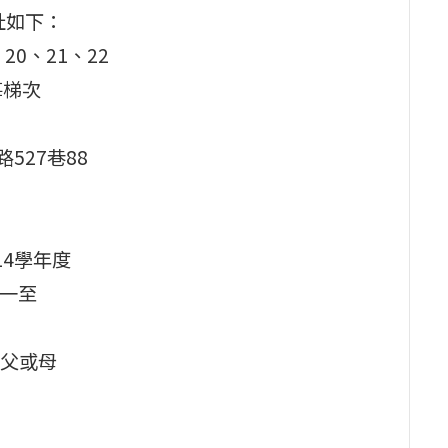
址如下：
20、21、22
每梯次
527巷88
4學年度
小一至
父或母