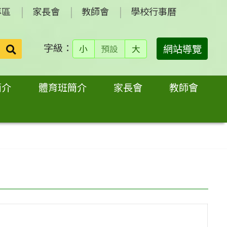
專區
家長會
教師會
學校行事曆
字級：
送出
網站導覽
小
預設
大
搜
尋：
簡介
體育班簡介
家長會
教師會