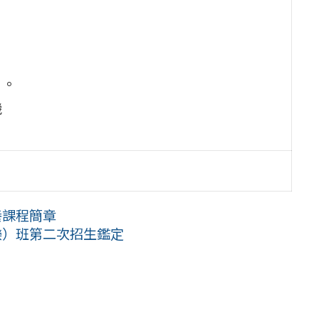
）。
機
養課程簡章
樂）班第二次招生鑑定