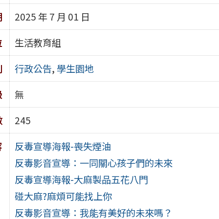
期
2025 年 7 月 01 日
位
生活教育組
別
行政公告
,
學生園地
級
無
數
245
容
反毒宣導海報-喪失煙油
反毒影音宣導：一同關心孩子們的未來
反毒宣導海報-大麻製品五花八門
碰大麻?麻煩可能找上你
反毒影音宣導：我能有美好的未來嗎？