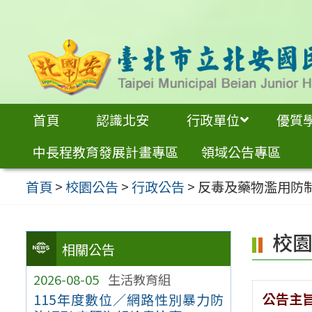
跳
至
主
要
內
首頁
認識北安
行政單位
優質
容
中長程教育發展計畫專區
領域公告專區
區
首頁
>
校園公告
>
行政公告
>
反毒及藥物濫用防
校
相關公告
2026-08-05
生活教育組
公告主
115年度數位／網路性別暴力防