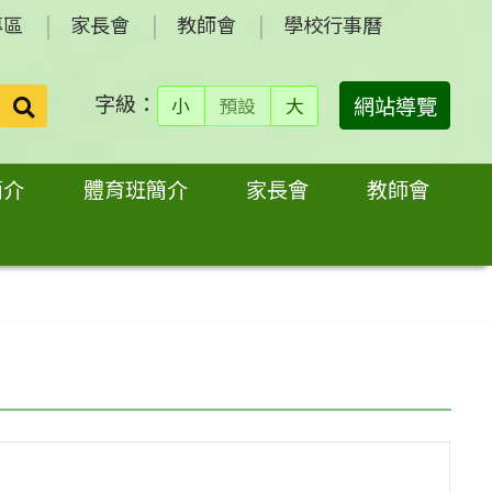
專區
家長會
教師會
學校行事曆
字級：
送出
網站導覽
小
預設
大
搜
尋：
簡介
體育班簡介
家長會
教師會