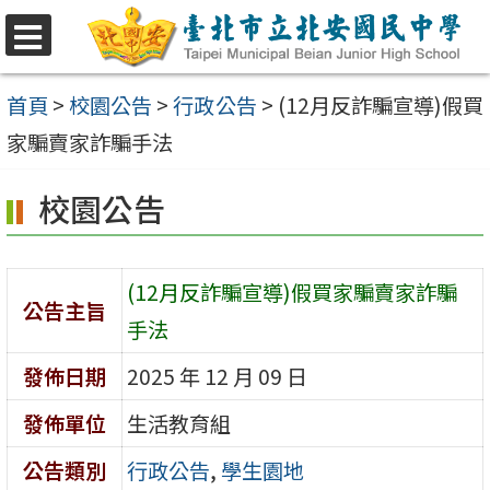
跳
至
選
單
主
首頁
>
校園公告
>
行政公告
>
(12月反詐騙宣導)假買
要
家騙賣家詐騙手法
內
校園公告
容
區
(12月反詐騙宣導)假買家騙賣家詐騙
公告主旨
手法
發佈日期
2025 年 12 月 09 日
發佈單位
生活教育組
公告類別
行政公告
,
學生園地