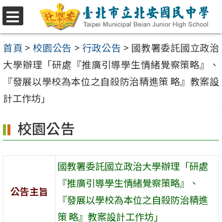
跳
至
選
單
主
首頁
>
校園公告
>
行政公告
>
國教署委託國立政治
要
大學辦理「研處『推廣引導學生情緒覺察策略』、
內
『發展以學校為本位之自殺防治精進策 略』教案設
容
計工作坊」
區
校園公告
國教署委託國立政治大學辦理「研處
『推廣引導學生情緒覺察策略』、
公告主旨
『發展以學校為本位之自殺防治精進
策 略』教案設計工作坊」