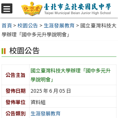
跳
至
選
單
主
首頁
>
校園公告
>
生涯發展教育
>
國立臺灣科技大
要
學辦理「國中多元升學說明會」
內
校園公告
容
區
國立臺灣科技大學辦理「國中多元升
公告主旨
學說明會」
發佈日期
2025 年 6 月 05 日
發佈單位
資料組
公告類別
生涯發展教育