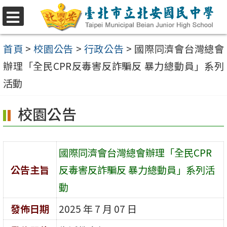
跳
至
選
單
主
首頁
>
校園公告
>
行政公告
>
國際同濟會台灣總會
要
辦理「全民CPR反毒害反詐騙反 暴力總動員」系列
內
活動
容
校園公告
區
國際同濟會台灣總會辦理「全民CPR
公告主旨
反毒害反詐騙反 暴力總動員」系列活
動
發佈日期
2025 年 7 月 07 日