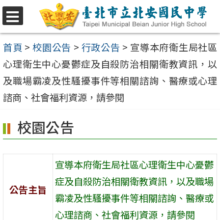
跳
至
選
單
主
首頁
>
校園公告
>
行政公告
>
宣導本府衛生局社區
要
心理衛生中心憂鬱症及自殺防治相關衛教資訊，以
內
及職場霸凌及性騷擾事件等相關諮詢、醫療或心理
容
諮商、社會福利資源，請參閱
區
校園公告
宣導本府衛生局社區心理衛生中心憂鬱
症及自殺防治相關衛教資訊，以及職場
公告主旨
霸凌及性騷擾事件等相關諮詢、醫療或
心理諮商、社會福利資源，請參閱