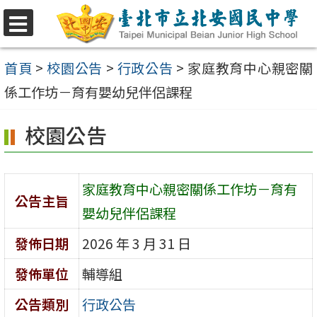
跳
至
選
單
主
首頁
>
校園公告
>
行政公告
>
家庭教育中心親密關
要
係工作坊－育有嬰幼兒伴侶課程
內
校園公告
容
區
家庭教育中心親密關係工作坊－育有
公告主旨
嬰幼兒伴侶課程
發佈日期
2026 年 3 月 31 日
發佈單位
輔導組
公告類別
行政公告