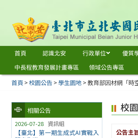
跳
至
主
要
內
首頁
認識北安
行政單位
優質
容
中長程教育發展計畫專區
領域公告專區
區
首頁
>
校園公告
>
學生園地
>
教育部因材網「時
校
相關公告
2026-07-28
資訊組
公告主
【臺北】第一期生成式AI實戰入