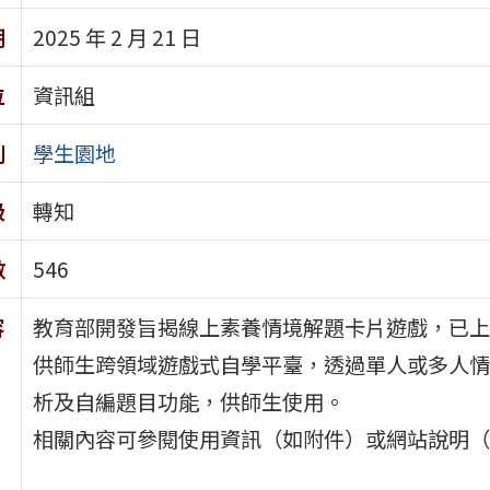
期
2025 年 2 月 21 日
位
資訊組
別
學生園地
級
轉知
數
546
容
教育部開發旨揭線上素養情境解題卡片遊戲，已上
供師生跨領域遊戲式自學平臺，透過單人或多人情
析及自編題目功能，供師生使用。
相關內容可參閱使用資訊（如附件）或網站說明（連結：htt