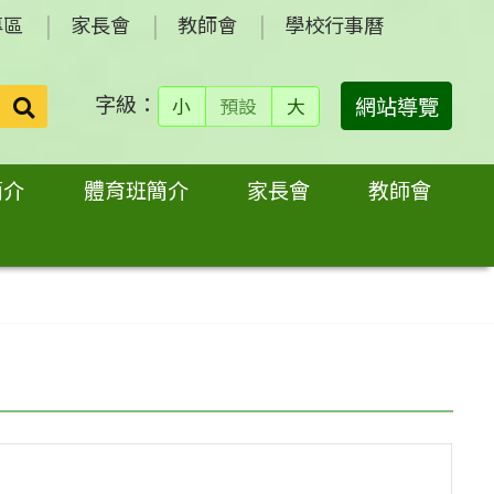
專區
家長會
教師會
學校行事曆
字級：
送出
網站導覽
小
預設
大
搜
尋：
簡介
體育班簡介
家長會
教師會