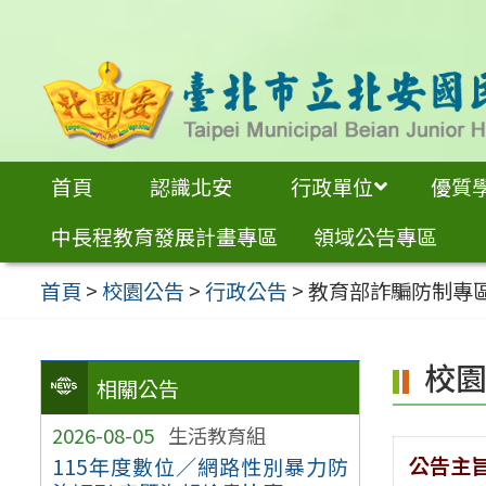
跳
至
主
要
內
首頁
認識北安
行政單位
優質
容
中長程教育發展計畫專區
領域公告專區
區
首頁
>
校園公告
>
行政公告
>
教育部詐騙防制專
校
相關公告
2026-08-05
生活教育組
公告主
115年度數位／網路性別暴力防