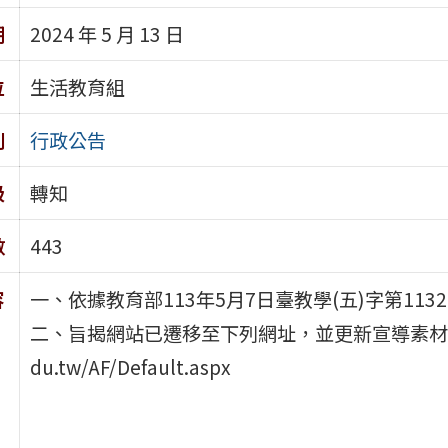
期
2024 年 5 月 13 日
位
生活教育組
別
行政公告
級
轉知
數
443
容
一、依據教育部113年5月7日臺教學(五)字第1132
二、旨揭網站已遷移至下列網址，並更新宣導素材，請各
du.tw/AF/Default.aspx