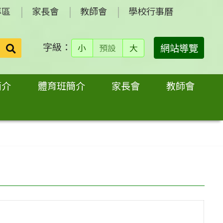
專區
家長會
教師會
學校行事曆
字級：
送出
網站導覽
小
預設
大
搜
尋：
簡介
體育班簡介
家長會
教師會