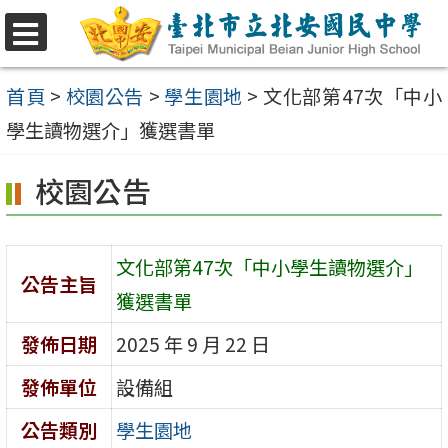
跳
至
選
單
主
首頁
>
校園公告
>
學生園地
>
文化部第47次「中小
要
學生讀物選介」獲選書單
內
校園公告
容
區
文化部第47次「中小學生讀物選介」
公告主旨
獲選書單
發佈日期
2025 年 9 月 22 日
發佈單位
設備組
公告類別
學生園地