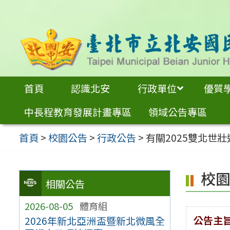
跳
至
主
要
內
首頁
認識北安
行政單位
優質
容
中長程教育發展計畫專區
領域公告專區
區
首頁
>
校園公告
>
行政公告
>
有關2025雙北世
校
相關公告
2026-08-05
體育組
公告主
2026年新北亞洲盃暨新北微風全