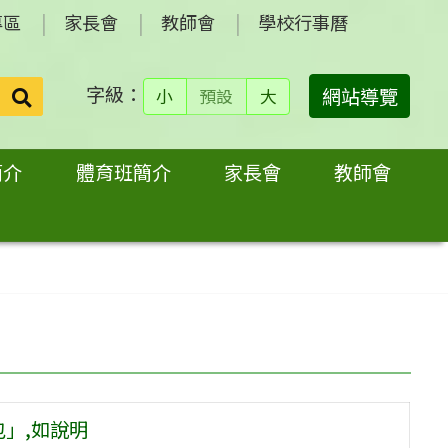
專區
家長會
教師會
學校行事曆
字級：
送出
網站導覽
小
預設
大
搜
尋：
簡介
體育班簡介
家長會
教師會
包」,如說明