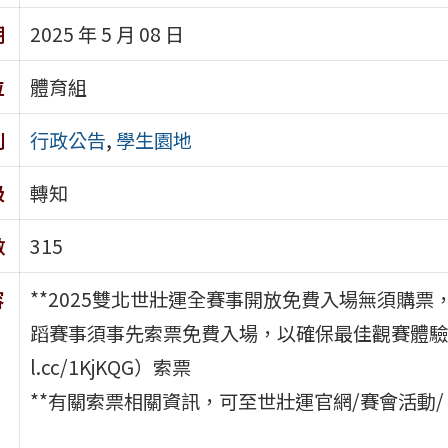
期
2025 年 5 月 08 日
位
體育組
別
行政公告
,
學生園地
級
轉知
數
315
容
**2025雙北世壯運全賽事開放免費入場無須購
蹈賽事須事先索票免費入場，以確保最佳觀賽體驗，即日
l.cc/1KjKQG）索票
**有關索票相關資訊，可至世壯運官網/賽會活動