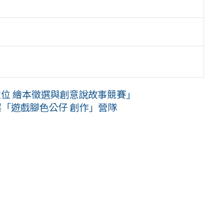
獎-數位 繪本徵選與創意說故事競賽」
案「遊戲腳色公仔 創作」營隊