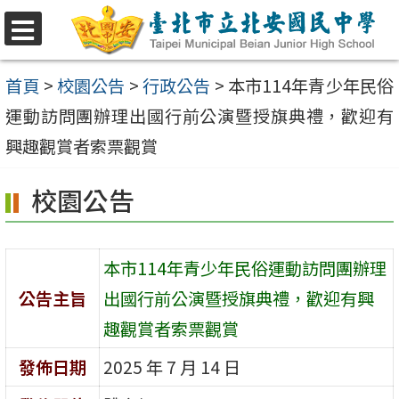
跳
至
選
單
主
首頁
>
校園公告
>
行政公告
>
本市114年青少年民俗
要
運動訪問團辦理出國行前公演暨授旗典禮，歡迎有
內
興趣觀賞者索票觀賞
容
校園公告
區
本市114年青少年民俗運動訪問團辦理
公告主旨
出國行前公演暨授旗典禮，歡迎有興
趣觀賞者索票觀賞
發佈日期
2025 年 7 月 14 日