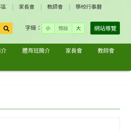
專區
家長會
教師會
學校行事曆
字級：
送出
網站導覽
小
預設
大
搜
尋：
簡介
體育班簡介
家長會
教師會