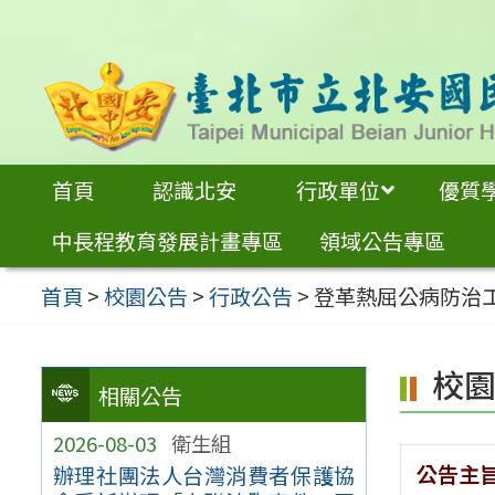
跳
至
主
要
內
首頁
認識北安
行政單位
優質
容
中長程教育發展計畫專區
領域公告專區
區
首頁
>
校園公告
>
行政公告
>
登革熱屈公病防治
校
相關公告
2026-08-03
衛生組
公告主
辦理社團法人台灣消費者保護協