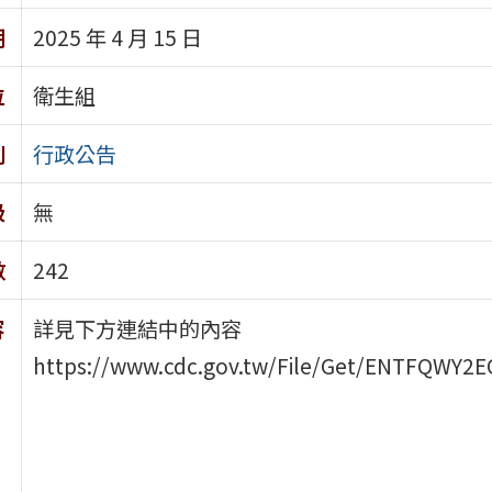
期
2025 年 4 月 15 日
位
衛生組
別
行政公告
級
無
數
242
容
詳見下方連結中的內容
https://www.cdc.gov.tw/File/Get/ENTFQWY2