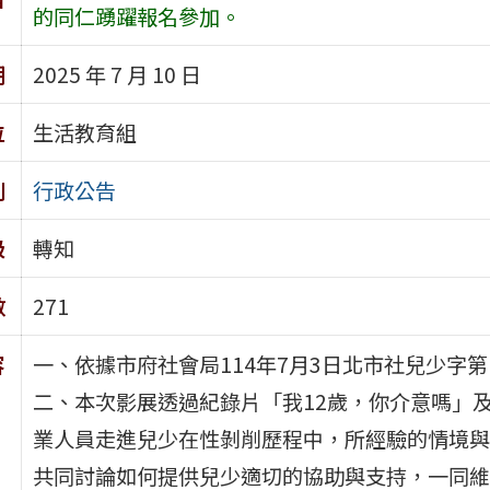
的同仁踴躍報名參加。
期
2025 年 7 月 10 日
位
生活教育組
別
行政公告
級
轉知
數
271
容
一、依據市府社會局114年7月3日北市社兒少字第11
二、本次影展透過紀錄片「我12歲，你介意嗎」
業人員走進兒少在性剝削歷程中，所經驗的情境與
共同討論如何提供兒少適切的協助與支持，一同維