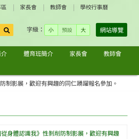
專區
家長會
教師會
學校行事曆
字級：
送出
網站導覽
小
預設
大
搜
尋：
簡介
體育班簡介
家長會
教師會
削防制影展，歡迎有興趣的同仁踴躍報名參加。
別從身體認識我》性剝削防制影展，歡迎有興趣