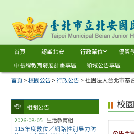
跳
至
主
要
內
首頁
認識北安
行政單位
優質
容
中長程教育發展計畫專區
領域公告專區
區
首頁
>
校園公告
>
行政公告
>
社團法人台北市基
校
相關公告
2026-08-05
生活教育組
115年度數位／網路性別暴力防
公告主