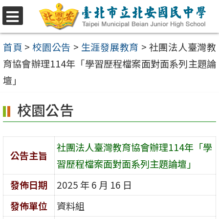
跳
至
選
單
主
首頁
>
校園公告
>
生涯發展教育
>
社團法人臺灣教
要
育協會辦理114年「學習歷程檔案面對面系列主題論
內
壇」
容
校園公告
區
社團法人臺灣教育協會辦理114年「學
公告主旨
習歷程檔案面對面系列主題論壇」
發佈日期
2025 年 6 月 16 日
發佈單位
資料組