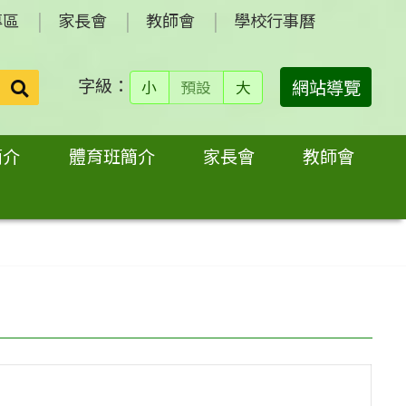
專區
家長會
教師會
學校行事曆
字級：
送出
網站導覽
小
預設
大
搜
尋：
簡介
體育班簡介
家長會
教師會