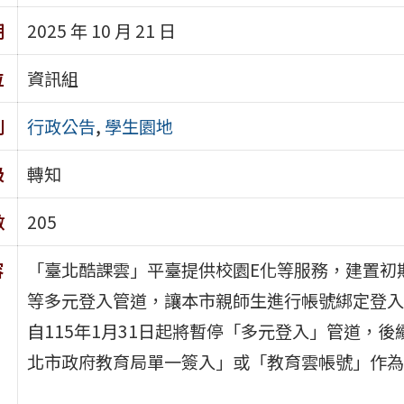
期
2025 年 10 月 21 日
位
資訊組
別
行政公告
,
學生園地
級
轉知
數
205
容
「臺北酷課雲」平臺提供校園E化等服務，建置初期提供Fac
等多元登入管道，讓本市親師生進行帳號綁定登入
自115年1月31日起將暫停「多元登入」管道，
北市政府教育局單一簽入」或「教育雲帳號」作為