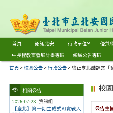
跳
至
主
要
內
首頁
認識北安
行政單位
優質
容
中長程教育發展計畫專區
領域公告專區
區
首頁
>
校園公告
>
行政公告
>
終止臺北酷課雲「
校
相關公告
2026-07-28
資訊組
公告主
【臺北】第一期生成式AI實戰入