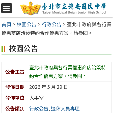
跳
至
選
單
主
首頁
>
校園公告
>
行政公告
>
臺北市政府與各行業
要
優惠商店洽簽特約合作優惠方案，請參閱。
內
校園公告
容
區
臺北市政府與各行業優惠商店洽簽特
公告主旨
約合作優惠方案，請參閱。
發佈日期
2026 年 5 月 29 日
發佈單位
人事室
公告類別
行政公告
,
退休人員專區