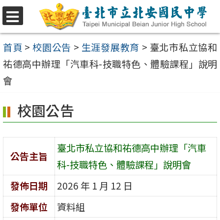
跳
至
選
單
主
首頁
>
校園公告
>
生涯發展教育
>
臺北市私立協和
要
祐德高中辦理「汽車科-技職特色、體驗課程」說明
內
會
容
校園公告
區
臺北市私立協和祐德高中辦理「汽車
公告主旨
科-技職特色、體驗課程」說明會
發佈日期
2026 年 1 月 12 日
發佈單位
資料組