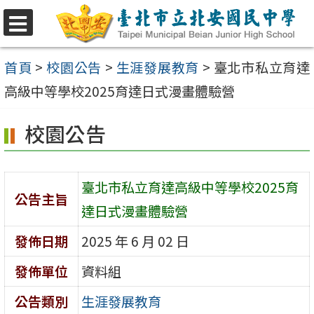
跳
至
選
單
主
首頁
>
校園公告
>
生涯發展教育
>
臺北市私立育達
要
高級中等學校2025育達日式漫畫體驗營
內
校園公告
容
區
臺北市私立育達高級中等學校2025育
公告主旨
達日式漫畫體驗營
發佈日期
2025 年 6 月 02 日
發佈單位
資料組
公告類別
生涯發展教育