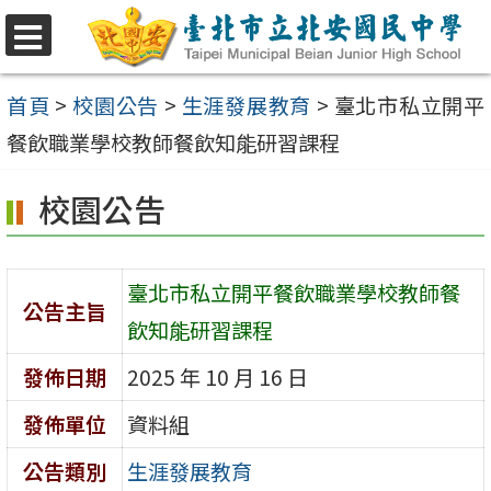
跳
至
選
單
主
首頁
>
校園公告
>
生涯發展教育
>
臺北市私立開平
要
餐飲職業學校教師餐飲知能研習課程
內
校園公告
容
區
臺北市私立開平餐飲職業學校教師餐
公告主旨
飲知能研習課程
發佈日期
2025 年 10 月 16 日
發佈單位
資料組
公告類別
生涯發展教育