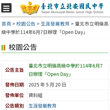
跳
至
選
單
主
首頁
>
校園公告
>
生涯發展教育
>
臺北市立明倫高
要
級中學於114年6月7日辦理「Open Day」
內
校園公告
容
區
臺北市立明倫高級中學於114年6月7
公告主旨
日辦理「Open Day」
發佈日期
2025 年 5 月 20 日
發佈單位
資料組
公告類別
生涯發展教育