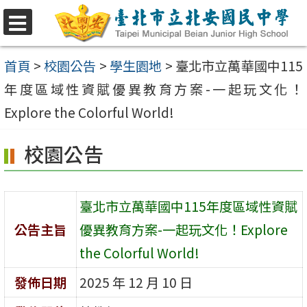
跳
至
選
單
主
首頁
>
校園公告
>
學生園地
>
臺北市立萬華國中115
要
年度區域性資賦優異教育方案-一起玩文化！
內
Explore the Colorful World!
容
校園公告
區
臺北市立萬華國中115年度區域性資賦
公告主旨
優異教育方案-一起玩文化！Explore
the Colorful World!
發佈日期
2025 年 12 月 10 日