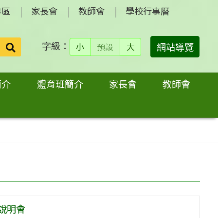
專區
家長會
教師會
學校行事曆
字級：
送出
網站導覽
小
預設
大
搜
尋：
簡介
體育班簡介
家長會
教師會
說明會