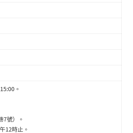
5:00。
巷7號）。
中午12時止。