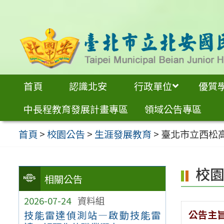
跳
至
主
要
內
首頁
認識北安
行政單位
優質
容
中長程教育發展計畫專區
領域公告專區
區
首頁
>
校園公告
>
生涯發展教育
>
臺北市立西松
校
相關公告
2026-07-24
資料組
公告主
技能雷達偵測站—啟動技能雷