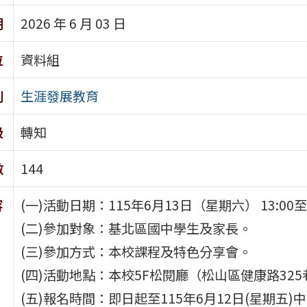
期
2026 年 6 月 03 日
位
資料組
別
生涯發展教育
級
轉知
數
144
容
(一)活動日期：115年6月13日（星期六） 13:00至1
(二)參加對象：基北區國中學生及家長。
(三)參加方式：本校課程及特色分享會。
(四)活動地點：本校5F松閱廳（松山區健康路325
(五)報名時間：即日起至115年6月12日(星期五)