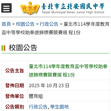
跳
至
選
單
主
首頁
>
校園公告
>
行政公告
>
臺北市114學年度教育
要
盃中等學校跆拳道錦標賽競賽規 程1份
內
校園公告
容
區
臺北市114學年度教育盃中等學校跆拳
公告主旨
道錦標賽競賽規 程1份
發佈日期
2025 年 10 月 23 日
發佈單位
體育組
公告類別
行政公告
,
學生園地