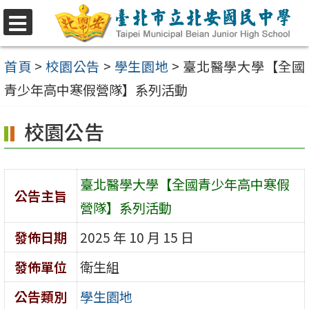
跳
至
選
單
主
首頁
>
校園公告
>
學生園地
>
臺北醫學大學【全國
要
青少年高中寒假營隊】系列活動
內
校園公告
容
區
臺北醫學大學【全國青少年高中寒假
公告主旨
營隊】系列活動
發佈日期
2025 年 10 月 15 日
發佈單位
衛生組
公告類別
學生園地