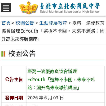
跳
至
選
單
主
首頁
>
校園公告
>
生涯發展教育
>
臺灣一滴優教育
要
協會辦理EdYouth「選擇不卡關，未來不迷路：國
內
升高未來導航講座」
容
校園公告
區
臺灣一滴優教育協會辦理
公告主旨
EdYouth「選擇不卡關，未來不迷
路：國升高未來導航講座」
發佈日期
2026 年 6 月 03 日