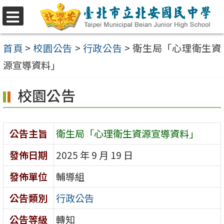
跳
至
選
單
主
首頁
>
校園公告
>
行政公告
>
衛生局「心理衛生資
要
源宣導資料」
內
校園公告
容
區
公告主旨
衛生局「心理衛生資源宣導資料」
發佈日期
2025 年 9 月 19 日
發佈單位
輔導組
公告類別
行政公告
公告等級
轉知