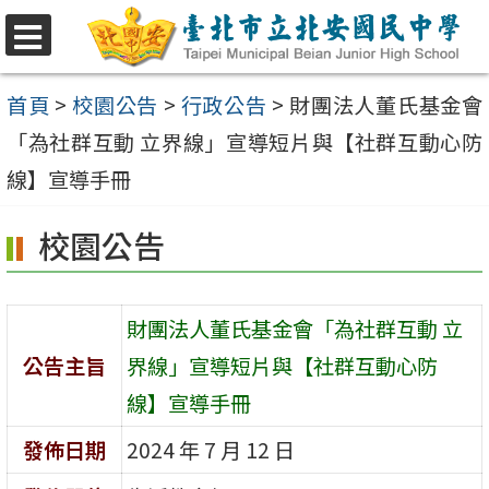
跳
至
選
單
主
首頁
>
校園公告
>
行政公告
>
財團法人董氏基金會
要
「為社群互動 立界線」宣導短片與【社群互動心防
內
線】宣導手冊
容
校園公告
區
財團法人董氏基金會「為社群互動 立
公告主旨
界線」宣導短片與【社群互動心防
線】宣導手冊
發佈日期
2024 年 7 月 12 日