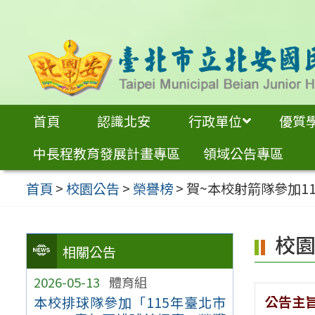
跳
至
主
要
內
首頁
認識北安
行政單位
優質
容
中長程教育發展計畫專區
領域公告專區
區
首頁
>
校園公告
>
榮譽榜
>
賀~本校射箭隊參加1
校
相關公告
2026-05-13
體育組
公告主
本校排球隊參加「115年臺北市