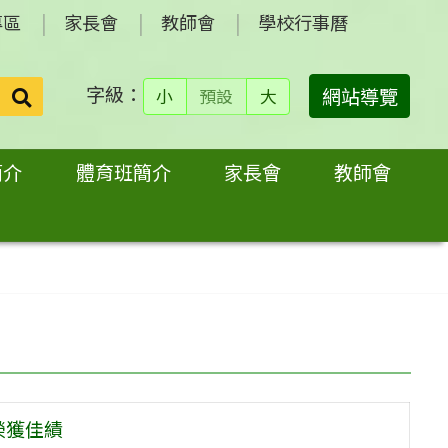
專區
家長會
教師會
學校行事曆
字級：
送出
網站導覽
小
預設
大
搜
尋：
簡介
體育班簡介
家長會
教師會
榮獲佳績