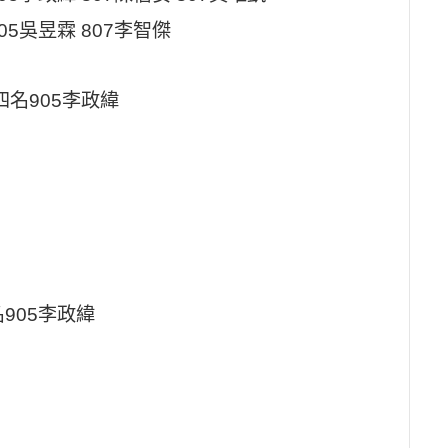
5吳昱霖 807李智傑
四名905李政緯
905李政緯