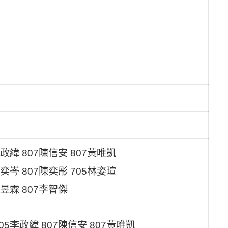
緯 807陳信安 807黃唯凱
岑 807陳奕彤 705林姿瑄
昱霖 807李智傑
5李政緯 807陳信安 807黃唯凱