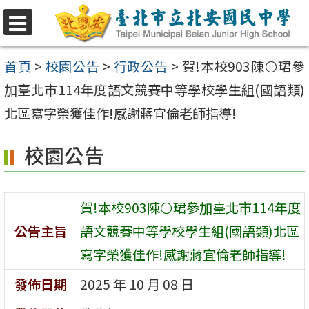
跳
至
選
單
主
首頁
>
校園公告
>
行政公告
>
賀!本校903陳⚪珺參
要
加臺北市114年度語文競賽中等學校學生組(國語類)
內
北區寫字榮獲佳作!感謝蔣宜倫老師指導!
容
校園公告
區
賀!本校903陳⚪珺參加臺北市114年度
公告主旨
語文競賽中等學校學生組(國語類)北區
寫字榮獲佳作!感謝蔣宜倫老師指導!
發佈日期
2025 年 10 月 08 日