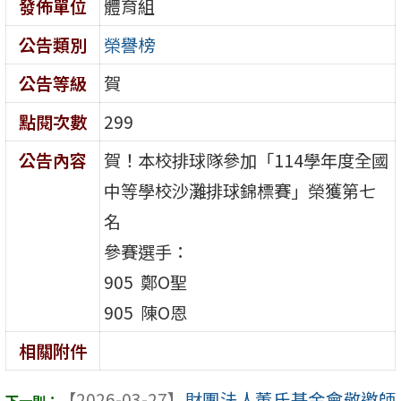
發佈單位
體育組
公告類別
榮譽榜
公告等級
賀
點閱次數
299
公告內容
賀！本校排球隊參加「114學年度全國
中等學校沙灘排球錦標賽」榮獲第七
名
參賽選手：
905 鄭O聖
905 陳O恩
相關附件
【2026-03-27】
財團法人董氏基金會敬邀師