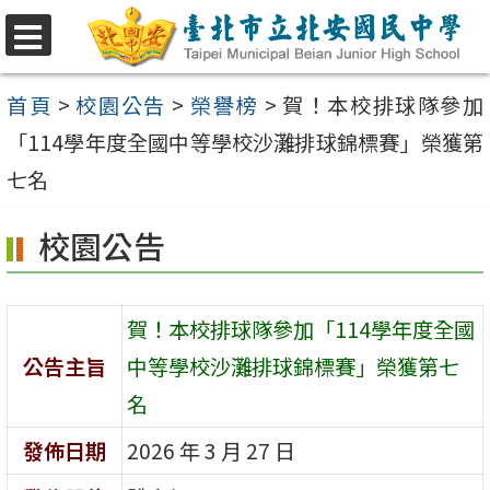
跳
至
選
單
主
首頁
>
校園公告
>
榮譽榜
>
賀！本校排球隊參加
要
「114學年度全國中等學校沙灘排球錦標賽」榮獲第
內
七名
容
校園公告
區
賀！本校排球隊參加「114學年度全國
公告主旨
中等學校沙灘排球錦標賽」榮獲第七
名
發佈日期
2026 年 3 月 27 日