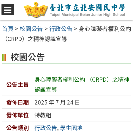
跳
至
選
單
主
首頁
>
校園公告
>
行政公告
>
身心障礙者權利公約
要
（CRPD）之精神認識宣導
內
校園公告
容
區
身心障礙者權利公約 （CRPD）之精神
公告主旨
認識宣導
發佈日期
2025 年 7 月 24 日
發佈單位
特教組
公告類別
行政公告
,
學生園地