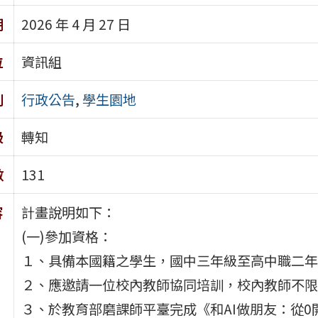
期
2026 年 4 月 27 日
位
資訊組
別
行政公告
,
學生園地
級
轉知
數
131
容
計畫說明如下：
(一)參加資格：
１、具備本國籍之學生，國中三年級至高中職二年
２、應邀請一位校內教師協同培訓，校內教師不限
３、於教育部磨課師平臺完成《和AI做朋友：從0