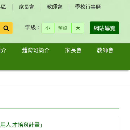
專區
家長會
教師會
學校行事曆
字級：
送出
網站導覽
小
預設
大
搜
尋：
簡介
體育班簡介
家長會
教師會
用人 才培育計畫」