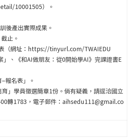
detail/10001505）。
訓後產出實際成果。
）截止。
ttps://tinyurl.com/TWAIEDU
」、《和AI做朋友：從0開始學AI》完課證書E
育–報名表」。
培育」學員徵選簡章1份。倘有疑義，請逕洽國立
轉1783，電子郵件：aihsedu111@gmail.co