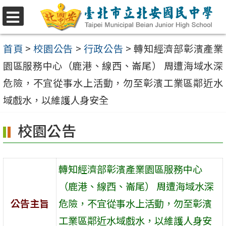
跳
至
選
單
主
首頁
>
校園公告
>
行政公告
>
轉知經濟部彰濱產業
要
園區服務中心（鹿港、線西、崙尾） 周遭海域水深
內
危險，不宜從事水上活動，勿至彰濱工業區鄰近水
容
域戲水，以維護人身安全
區
校園公告
轉知經濟部彰濱產業園區服務中心
（鹿港、線西、崙尾） 周遭海域水深
公告主旨
危險，不宜從事水上活動，勿至彰濱
工業區鄰近水域戲水，以維護人身安