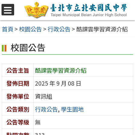
跳
至
選
單
主
首頁
>
校園公告
>
行政公告
>
酷課雲學習資源介紹
要
校園公告
內
容
區
公告主旨
酷課雲學習資源介紹
發佈日期
2025 年 9 月 08 日
發佈單位
資訊組
公告類別
行政公告
,
學生園地
公告等級
無
點閱次數
313