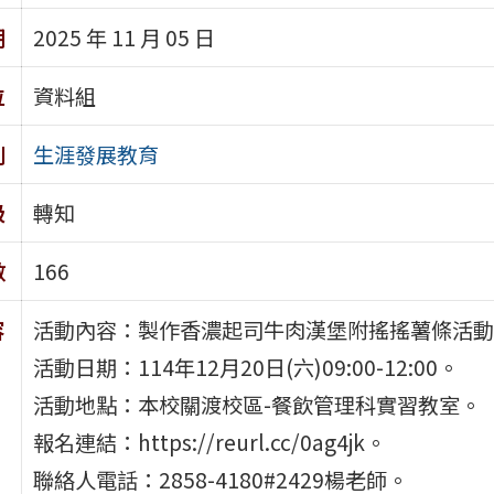
期
2025 年 11 月 05 日
位
資料組
別
生涯發展教育
級
轉知
數
166
容
活動內容：製作香濃起司牛肉漢堡附搖搖薯條活動
活動日期：114年12月20日(六)09:00-12:00。
活動地點：本校關渡校區-餐飲管理科實習教室。
報名連結：https://reurl.cc/0ag4jk。
聯絡人電話：2858-4180#2429楊老師。