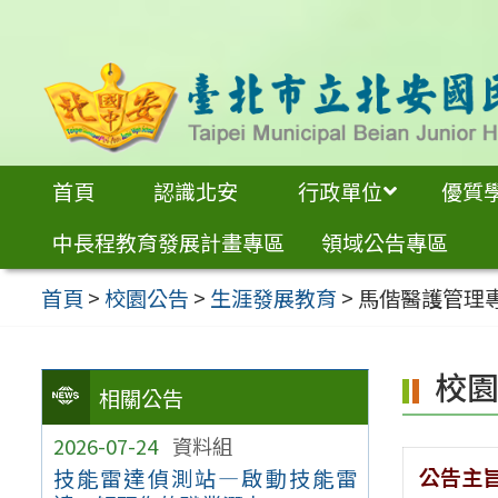
跳
至
主
要
內
首頁
認識北安
行政單位
優質
容
中長程教育發展計畫專區
領域公告專區
區
首頁
>
校園公告
>
生涯發展教育
>
馬偕醫護管理
校
相關公告
2026-07-24
資料組
公告主
技能雷達偵測站—啟動技能雷