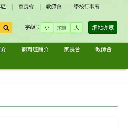
專區
家長會
教師會
學校行事曆
字級：
送出
網站導覽
小
預設
大
搜
尋：
簡介
體育班簡介
家長會
教師會