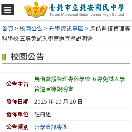
跳
至
選
單
主
首頁
>
校園公告
>
升學資訊專區
>
馬偕醫護管理專
要
科學校 五專免試入學管道宣導說明會
內
校園公告
容
區
馬偕醫護管理專科學校 五專免試入學
公告主旨
管道宣導說明會
發佈日期
2025 年 10 月 20 日
發佈單位
註冊組
公告類別
升學資訊專區