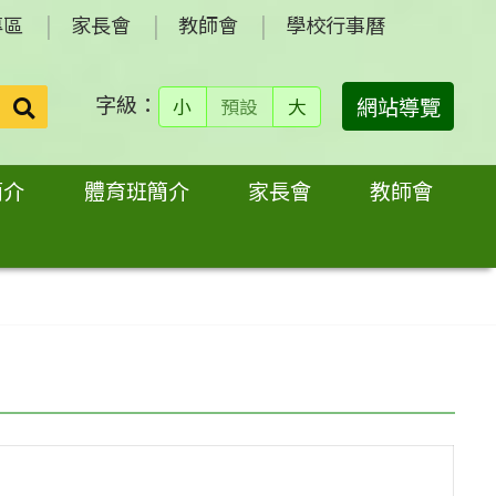
專區
家長會
教師會
學校行事曆
字級：
送出
網站導覽
小
預設
大
搜
尋：
簡介
體育班簡介
家長會
教師會