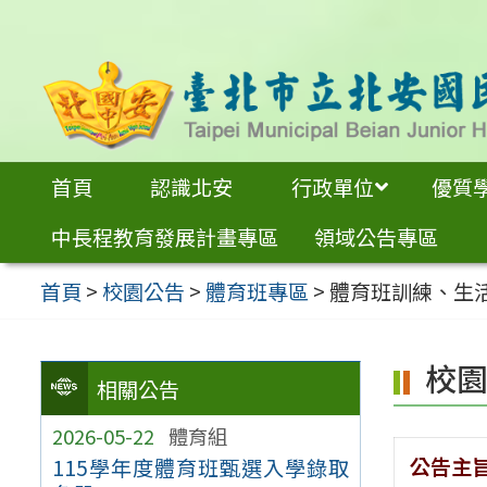
跳
至
主
要
內
首頁
認識北安
行政單位
優質
容
中長程教育發展計畫專區
領域公告專區
區
首頁
>
校園公告
>
體育班專區
>
體育班訓練、生
校
相關公告
2026-05-22
體育組
公告主
115學年度體育班甄選入學錄取