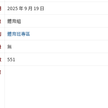
期
2025 年 9 月 19 日
位
體育組
別
體育班專區
級
無
數
551
容