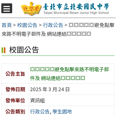
跳
至
選
單
主
首頁
>
校園公告
>
行政公告
>
💥💥💥💥💥避免點擊
要
來路不明電子郵件及 網站連結💥💥💥💥💥
內
校園公告
容
區
💥💥💥💥💥避免點擊來路不明電子郵
公告主旨
件及 網站連結💥💥💥💥💥
發佈日期
2025 年 3 月 24 日
發佈單位
資訊組
公告類別
行政公告
,
學生園地